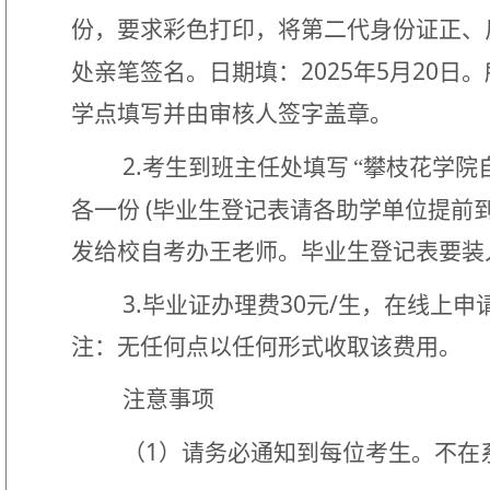
份，要求彩色打印，将第二代身份证正、
2025
5
20
处亲笔签名。日期填：
年
月
日。
学点填写并由审核人签字盖章。
2.
考生到班主任处填写
“攀枝花学院
(
各一份
毕业生登记表请各助学单位提前
发给校自考办王老师。毕业生登记表要装
3.
30
/
毕业证办理费
元
生，在线上申
注：无任何点以任何形式收取该费用。
注意事项
1
（
）请务必通知到每位考生。不在