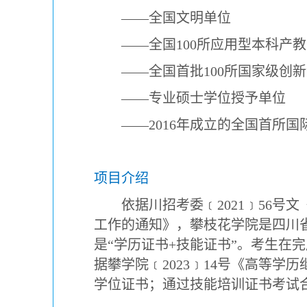
——
全国文明单位
——
全国
100
所应用型本科产教
——
全国首批
100
所国家级创新
——
专业硕士学位授予单位
——2016
年成立的全国首所国
项目介绍
依据川招考委
﹝
2021
﹞
56
号文
工作的通知》，攀枝花学院是四川
是
“
学历证书
+
技能证书
”
。考生在完
据攀学院
﹝
2023
﹞
14
号《高等学历
学位证书；通过技能培训证书考试