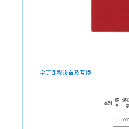
学历课程设置及互换
序
课
类别
号
1
00