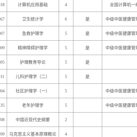
018
计算机应用基础
4
全国计算机一
867
卫生统计学
6
是
中级中医健康管
007
急救护理学
5
是
中级中医健康管
009
精神障碍护理学
5
是
中级中医健康管
005
护理教育导论
5
是
011
儿科护理学（二）
5
是
004
社区护理学（一）
5
中级中医健康管
435
老年护理学
5
中级中医健康管
708
中国近现代史纲要
2
709
马克思主义基本原理概论
4