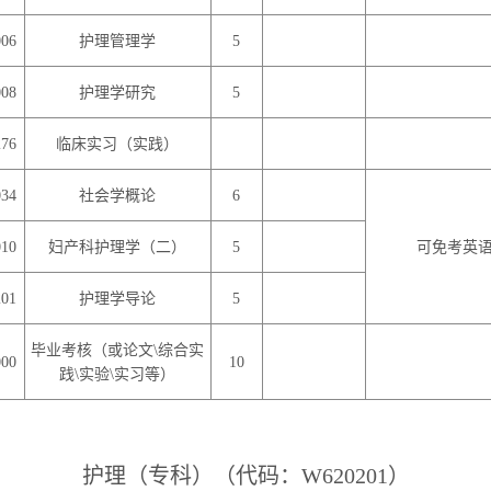
006
护理管理学
5
008
护理学研究
5
276
临床实习（实践）
034
社会学概论
6
010
妇产科护理学（二）
5
可免考英
201
护理学导论
5
毕业考核（或论文
\
综合实
000
10
践
\
实验
\
实习等）
护理（专科）（代码：
W620201
）