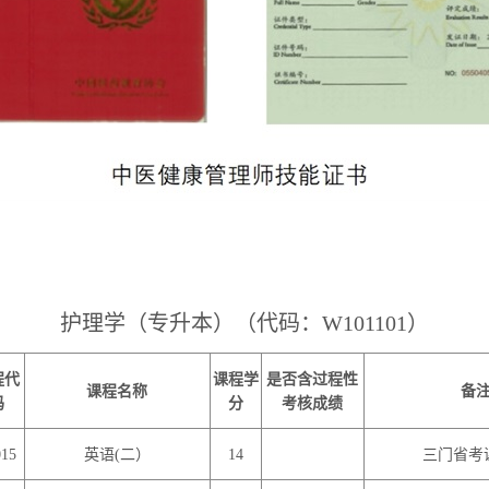
护理学（专升本）（代码：
W101101
）
程代
课程学
是否含过程性
课程名称
备
码
分
考核成绩
015
英语
(
二）
14
三门省考