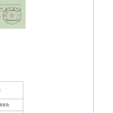
注
课
替免