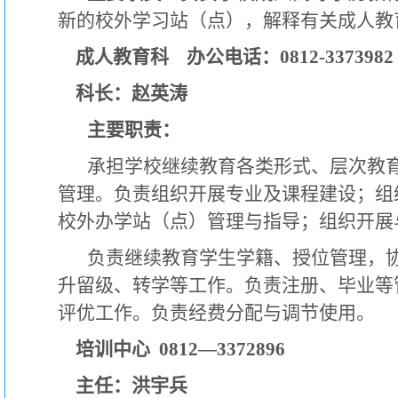
新的校外学习站（点），解释有关成人教
成人教育科 办公电话：0812-3373982
科长：赵英涛
主要职责：
承担学校继续
教育
各类形式、层次教
管理。
负责组织
开展
专业及
课程
建设；组
校外办学站
（
点）管理与指导；组织开展
负责继续
教育
学生学籍、
授位
管理
，
升留级、转学
等工作。负责注册
、毕业
等
评优工作。
负责经费
分配与
调
节使用
。
培训中心 0812—3372896
主任：洪宇兵